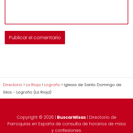
Directorio
La Rioja
Logroño
Iglesia de Santo Domingo de
Silos - Logroño (La Rioja)
Copyright ©
2026
|
BuscarMisas
| Directorio de
Parroquias en España de consulta de horarios de misa
y confesiones.