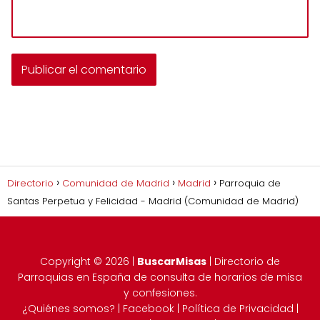
Directorio
Comunidad de Madrid
Madrid
Parroquia de
Santas Perpetua y Felicidad - Madrid (Comunidad de Madrid)
Copyright ©
2026
|
BuscarMisas
| Directorio de
Parroquias en España de consulta de horarios de misa
y confesiones.
¿Quiénes somos?
|
Facebook
|
Política de Privacidad
|