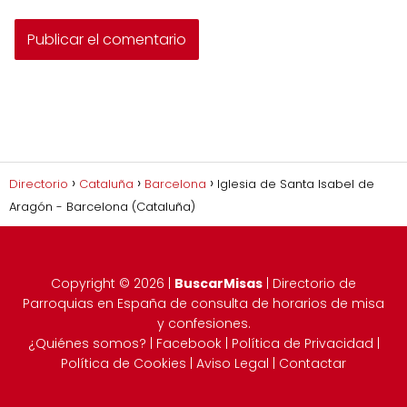
Directorio
Cataluña
Barcelona
Iglesia de Santa Isabel de
Aragón - Barcelona (Cataluña)
Copyright ©
2026
|
BuscarMisas
| Directorio de
Parroquias en España de consulta de horarios de misa
y confesiones.
¿Quiénes somos?
|
Facebook
|
Política de Privacidad
|
Política de Cookies
|
Aviso Legal
|
Contactar