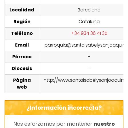
Localidad
Barcelona
Región
Cataluña
Teléfono
+34 934 36 41 35
Email
parroquia@santaisabelysanjoaquin.
Párroco
-
Diocesis
-
Página
http://www.santaisabelysanjoaquin.o
web
¿Información incorrecta?
Nos esforzamos por mantener
nuestro