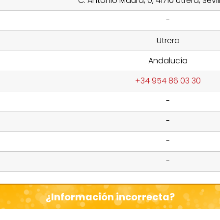
C. Antonio Maura, 0, 41710 Utrera, Sevi
-
Utrera
Andalucía
+34 954 86 03 30
-
-
-
-
¿Información incorrecta?