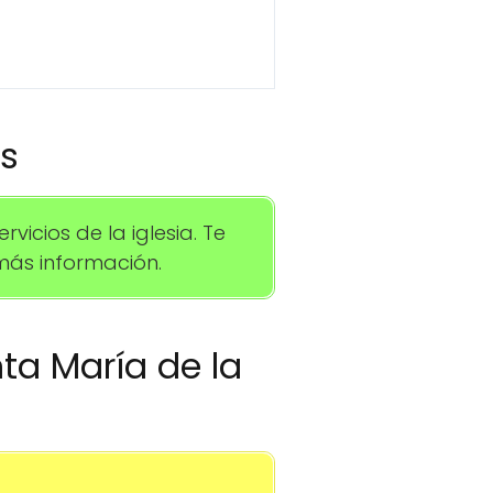
os
icios de la iglesia. Te
ás información.
nta María de la