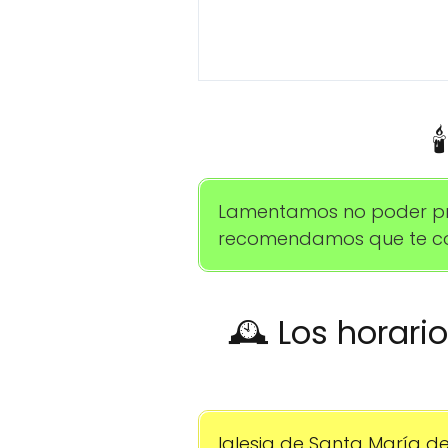

Lamentamos no poder propo
recomendamos que te com
🕰️ Los horari
Iglesia de Santa María de