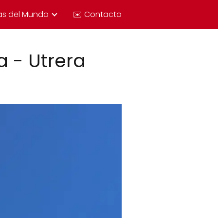
as del Mundo
✉️ Contacto
a - Utrera