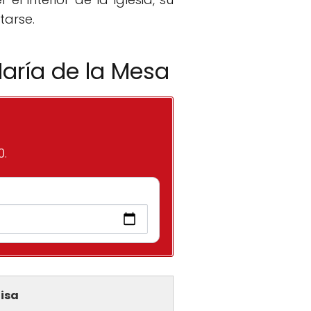
tarse.
María de la Mesa
0.
isa