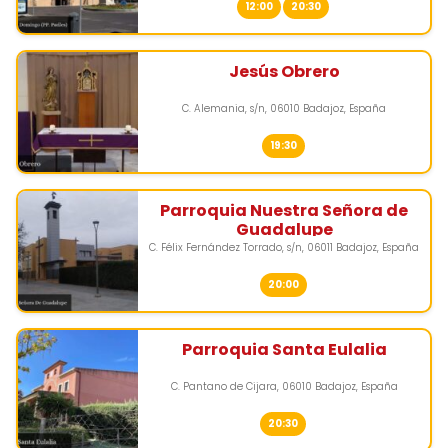
12:00
20:30
Jesús Obrero
C. Alemania, s/n, 06010 Badajoz, España
19:30
Parroquia Nuestra Señora de
Guadalupe
C. Félix Fernández Torrado, s/n, 06011 Badajoz, España
20:00
Parroquia Santa Eulalia
C. Pantano de Cijara, 06010 Badajoz, España
20:30