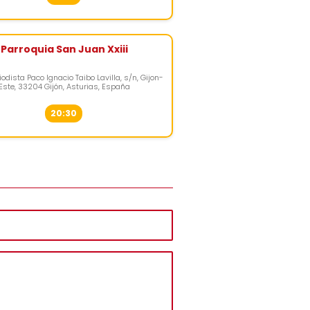
Parroquia San Juan Xxiii
riodista Paco Ignacio Taibo Lavilla, s/n, Gijon-
Este, 33204 Gijón, Asturias, España
20:30