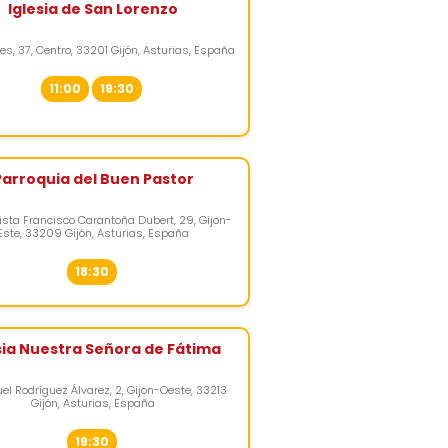
Iglesia de San Lorenzo
es, 37, Centro, 33201 Gijón, Asturias, España
11:00
19:30
Parroquia del Buen Pastor
dista Francisco Carantoña Dubert, 29, Gijon-
Este, 33209 Gijón, Asturias, España
18:30
sia Nuestra Señora de Fátima
el Rodríguez Álvarez, 2, Gijon-Oeste, 33213
Gijón, Asturias, España
19:30