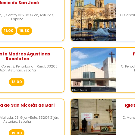
glesia de San José
, 11, Centro, 33206 Gijón, Asturias,
C. Cabral
España
11:00
19:30
nto Madres Agustinas
Recoletas
 Cores, 2, Periurbano - Rural, 33203
C. Perio
Gijón, Asturias, España
12:00
a de San Nicolás de Bari
Igle
 Mallada, 25, Gijon-Este, 33204 Gijón,
C. Manu
Asturias, España
19:00