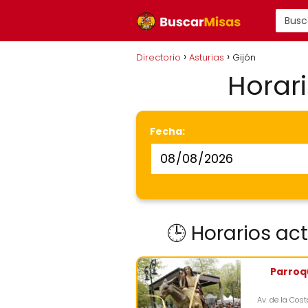
Directorio
Asturias
Gijón
Horari
Fecha:
🕒 Horarios ac
Parroq
Av. de la Cost