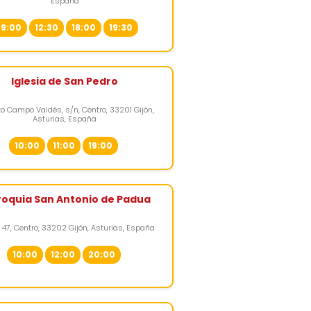
España
9:00
12:30
18:00
19:30
Iglesia de San Pedro
to Campo Valdés, s/n, Centro, 33201 Gijón,
Asturias, España
10:00
11:00
19:00
roquia San Antonio de Padua
, 47, Centro, 33202 Gijón, Asturias, España
10:00
12:00
20:00