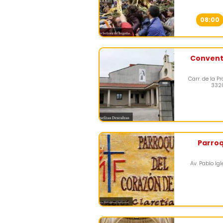
08:00
Convent
Carr. de la P
3320
Parroq
Av. Pablo Ig