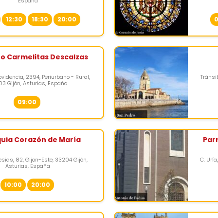
España
12:30
18:30
20:00
0
o Carmelitas Descalzas
rovidencia, 2394, Periurbano - Rural,
Tránsi
3 Gijón, Asturias, España
09:00
uia Corazón de María
Par
lesias, 82, Gijon-Este, 33204 Gijón,
C. Uría
Asturias, España
10:00
20:00