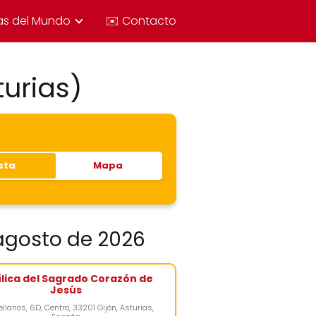
as del Mundo
✉️ Contacto
turias)
ista
Mapa
 agosto de 2026
ílica del Sagrado Corazón de
Jesús
ellanos, 6D, Centro, 33201 Gijón, Asturias,