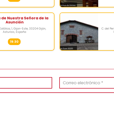
 de Nuestra Señora de la
Asunción
Católica, 1, Gijon-Este, 33204 Gijón,
C. del Pe
Asturias, España
19:30