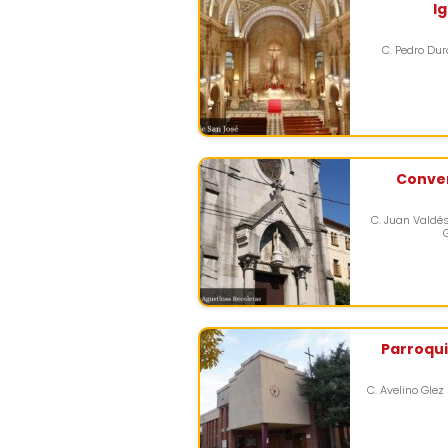
I
C. Pedro Duro
Conve
C. Juan Valdés
Parroqui
C. Avelino Glez