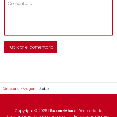
Directorio
Aragón
Utebo
Copyright ©
2026
|
BuscarMisas
| Directorio de
Parroquias en España de consulta de horarios de misa