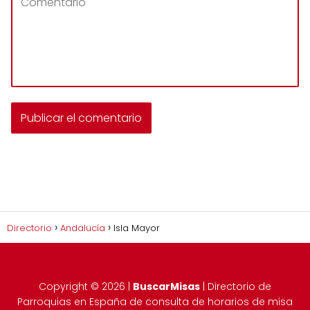
Directorio
Andalucía
Isla Mayor
Copyright ©
2026
|
BuscarMisas
| Directorio de
Parroquias en España de consulta de horarios de misa